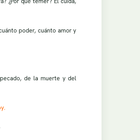
á? ¿Por qué temer? Él cuida,
 cuánto poder, cuánto amor y
 pecado, de la muerte y del
y.
.