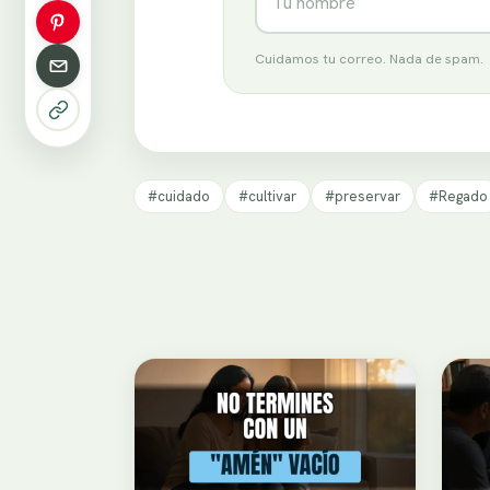
Cuidamos tu correo. Nada de spam.
#cuidado
#cultivar
#preservar
#Regado