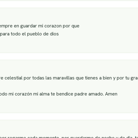
empre en guardar mi corazon por que
para todo el pueblo de dios
 celestial por todas las maravillas que tienes a bien y por tu gr
todo mi corazón mi alma te bendice padre amado. Amen
 por regarme cada momento, por guardarme de noche y de dia, 