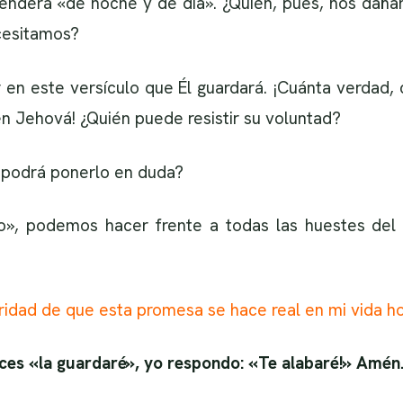
enderá «de noche y de día». ¿Quién, pues, nos dañar
cesitamos?
 en este versículo que Él guardará. ¡Cuánta verdad,
n Jehová! ¿Quién puede resistir su voluntad?
én podrá ponerlo en duda?
o», podemos hacer frente a todas las huestes del
dad de que esta promesa se hace real en mi vida ho
ices «la guardaré», yo respondo: «Te alabaré!» Amén