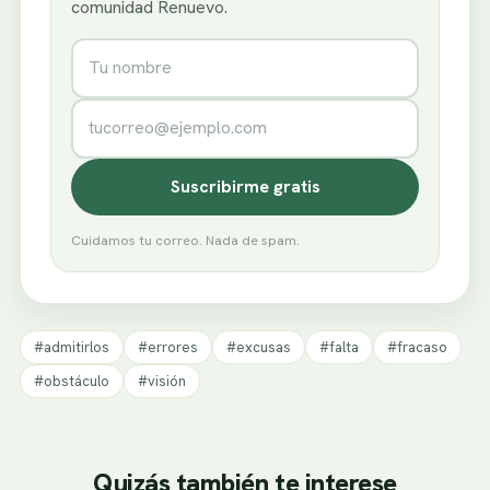
comunidad Renuevo.
Nombre
Correo electrónico
Suscribirme gratis
Cuidamos tu correo. Nada de spam.
#admitirlos
#errores
#excusas
#falta
#fracaso
#obstáculo
#visión
Quizás también te interese