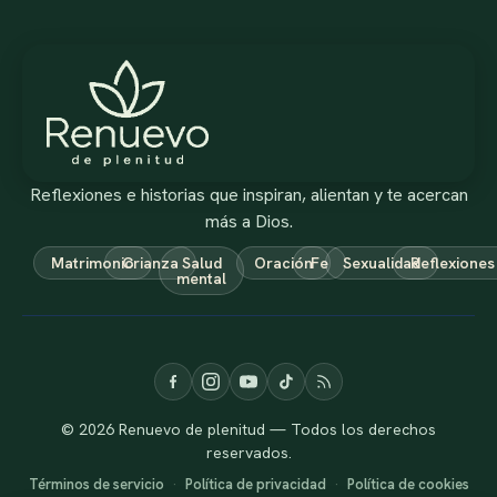
Reflexiones e historias que inspiran, alientan y te acercan
más a Dios.
Matrimonio
Crianza
Salud
Oración
Fe
Sexualidad
Reflexiones
mental
© 2026 Renuevo de plenitud — Todos los derechos
reservados.
Términos de servicio
·
Política de privacidad
·
Política de cookies