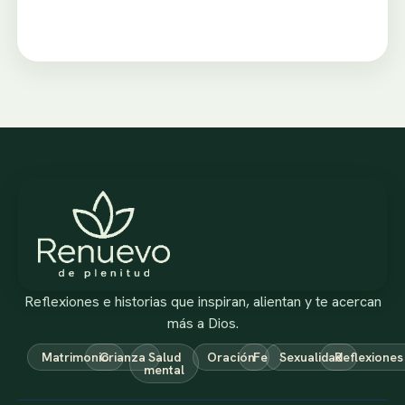
Reflexiones e historias que inspiran, alientan y te acercan
más a Dios.
Matrimonio
Crianza
Salud
Oración
Fe
Sexualidad
Reflexiones
mental