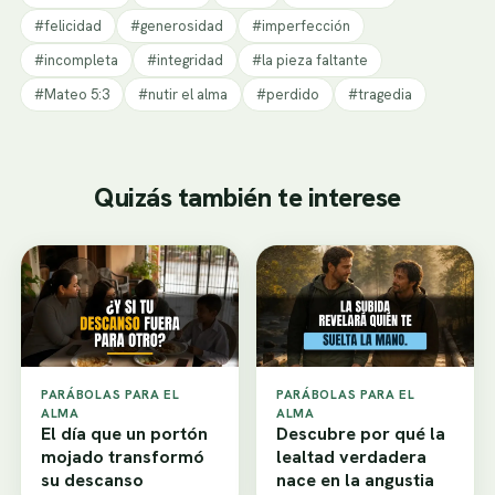
#felicidad
#generosidad
#imperfección
#incompleta
#integridad
#la pieza faltante
#Mateo 5:3
#nutir el alma
#perdido
#tragedia
Quizás también te interese
PARÁBOLAS PARA EL
PARÁBOLAS PARA EL
ALMA
ALMA
El día que un portón
Descubre por qué la
mojado transformó
lealtad verdadera
su descanso
nace en la angustia