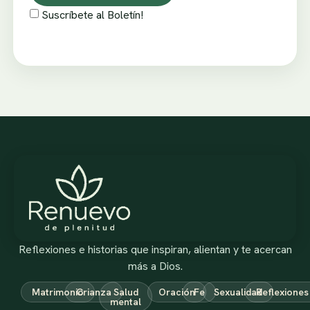
Suscríbete al Boletín!
Reflexiones e historias que inspiran, alientan y te acercan
más a Dios.
Matrimonio
Crianza
Salud
Oración
Fe
Sexualidad
Reflexiones
mental