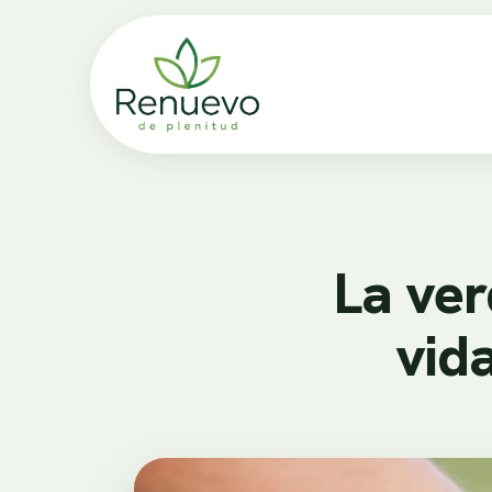
La ve
vid