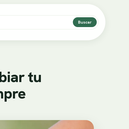
Buscar
iar tu
mpre