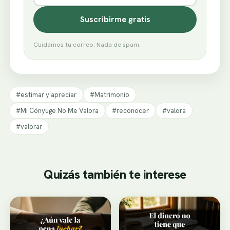
Suscribirme gratis
Cuidamos tu correo. Nada de spam.
#estimar y apreciar
#Matrimonio
#Mi Cónyuge No Me Valora
#reconocer
#valora
#valorar
Quizás también te interese