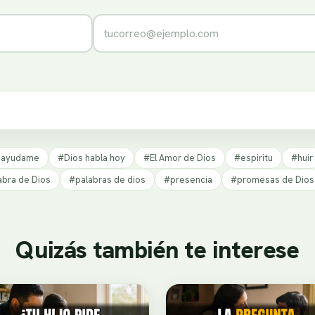
Correo electrónico
 ayudame
#Dios habla hoy
#El Amor de Dios
#espiritu
#huir
abra de Dios
#palabras de dios
#presencia
#promesas de Dios
Quizás también te interese