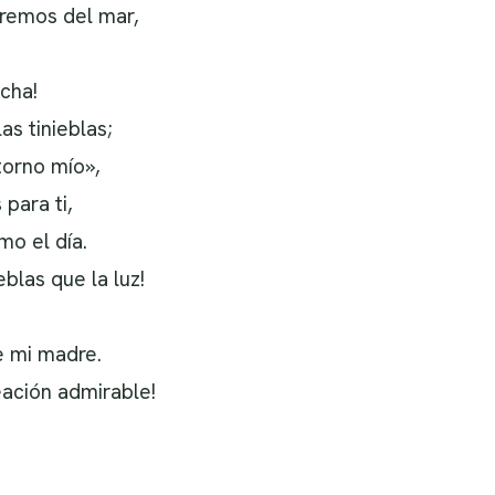
tremos del mar,
cha!
as tinieblas;
torno mío»,
 para ti,
mo el día.
eblas que la luz!
e mi madre.
eación admirable!