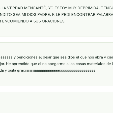
 LA VERDAD MENCANTÒ, YO ESTOY MUY DEPRIMIDA, TENG
DITO SEA MI DIOS PADRE, K LE PEDI ENCONTRAR PALABRAS
M ENCOMIENDO A SUS ORACIONES.
sss y bendiciones el dejar que sea dios el que nos abra y ci
mejor. He aprendido que el no apegarme a las cosas materiales de
a y quita graciiiiiiiiiiiiiaaaaaaaaaaaassssssssssssssssss