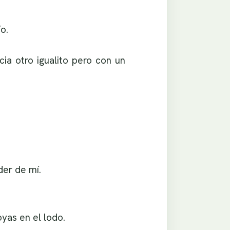
o.
a otro igualito pero con un
der de mí.
yas en el lodo.