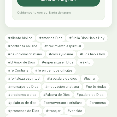
Cuidamos tu correo. Nada de spam.
#aliento bíblico
#amor de Dios
#Biblia Dios Habla Hoy
#confianza en Dios
#crecimiento espiritual
#devocional cristiano
#dios ayudame
#Dios habla hoy
#El Amor de Dios
#esperanza en Dios
#éxito
#fe Cristiana
#fe en tiempos difíciles
#fortaleza espiritual
#la palabra de dios
#luchar
#mensajes de Dios
#motivación cristiana
#no te rindas
#oraciones a dios
#Palabra de Dios
#palabra de Dios.
#palabras de dios
#perseverancia cristiana
#promesa
#promesas de Dios
#trabajar
#vencido