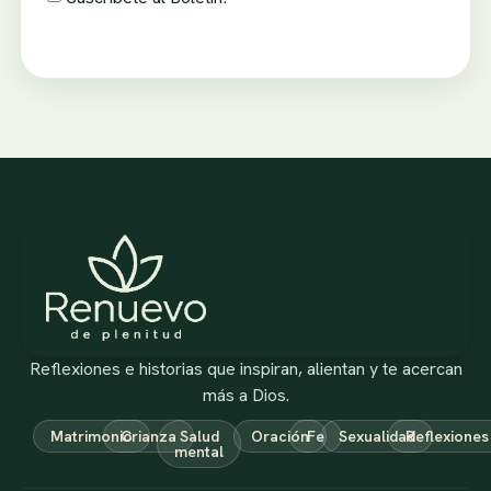
Reflexiones e historias que inspiran, alientan y te acercan
más a Dios.
Matrimonio
Crianza
Salud
Oración
Fe
Sexualidad
Reflexiones
mental