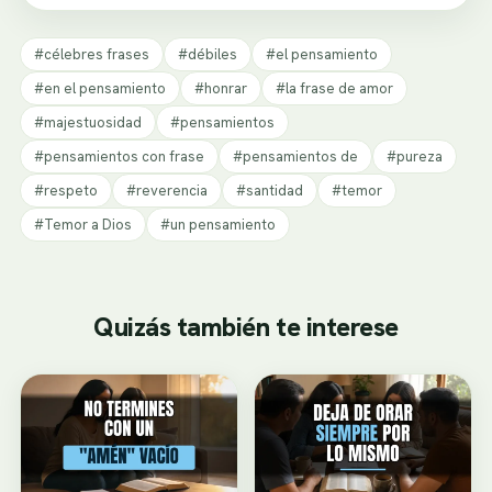
#célebres frases
#débiles
#el pensamiento
#en el pensamiento
#honrar
#la frase de amor
#majestuosidad
#pensamientos
#pensamientos con frase
#pensamientos de
#pureza
#respeto
#reverencia
#santidad
#temor
#Temor a Dios
#un pensamiento
Quizás también te interese