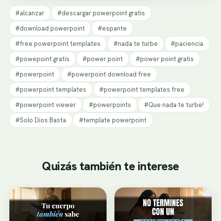
#alcanzar
#descargar powerpoint gratis
#download powerpoint
#espante
#free powerpoint templates
#nada te turbe
#paciencia
#powepoint gratis
#power point
#power point gratis
#powerpoint
#powerpoint download free
#powerpoint templates
#powerpoint templates free
#powerpoint viewer
#powerpoints
#Que nada te turbe!
#Solo Dios Basta
#template powerpoint
Quizás también te interese