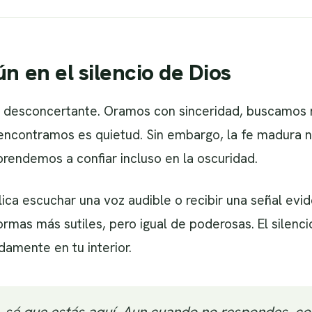
n en el silencio de Dios
er desconcertante. Oramos con sinceridad, buscamos
 encontramos es quietud. Sin embargo, la fe madura 
prendemos a confiar incluso en la oscuridad.
lica escuchar una voz audible o recibir una señal evi
ormas más sutiles, pero igual de poderosas. El silenc
amente en tu interior.
 sé que estás aquí. Aun cuando no respondes, co