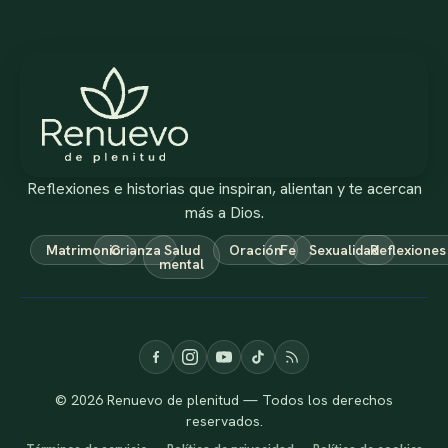
Reflexiones e historias que inspiran, alientan y te acercan
más a Dios.
Matrimonio
Crianza
Salud
Oración
Fe
Sexualidad
Reflexiones
mental
© 2026 Renuevo de plenitud — Todos los derechos
reservados.