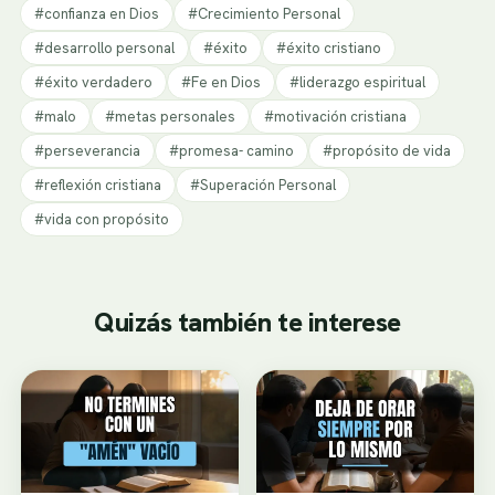
#confianza en Dios
#Crecimiento Personal
#desarrollo personal
#éxito
#éxito cristiano
#éxito verdadero
#Fe en Dios
#liderazgo espiritual
#malo
#metas personales
#motivación cristiana
#perseverancia
#promesa- camino
#propósito de vida
#reflexión cristiana
#Superación Personal
#vida con propósito
Quizás también te interese