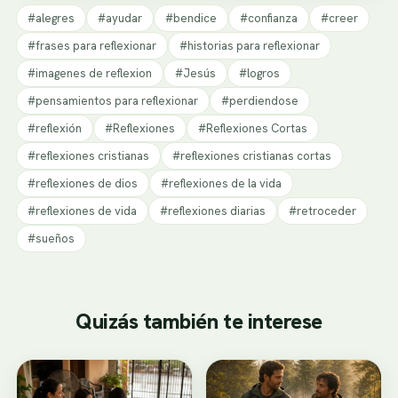
#alegres
#ayudar
#bendice
#confianza
#creer
#frases para reflexionar
#historias para reflexionar
#imagenes de reflexion
#Jesús
#logros
#pensamientos para reflexionar
#perdiendose
#reflexión
#Reflexiones
#Reflexiones Cortas
#reflexiones cristianas
#reflexiones cristianas cortas
#reflexiones de dios
#reflexiones de la vida
#reflexiones de vida
#reflexiones diarias
#retroceder
#sueños
Quizás también te interese