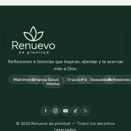
Reflexiones e historias que inspiran, alientan y te acercan
más a Dios.
Matrimonio
Crianza
Salud
Oración
Fe
Sexualidad
Reflexiones
mental
© 2026 Renuevo de plenitud — Todos los derechos
reservados.