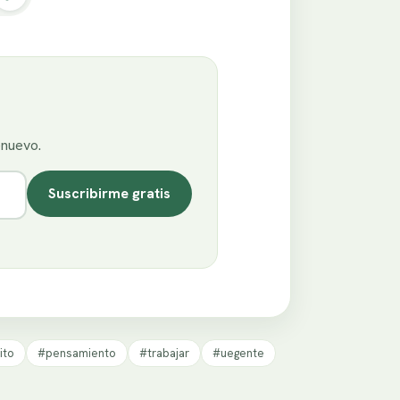
enuevo.
Suscribirme gratis
ito
#pensamiento
#trabajar
#uegente