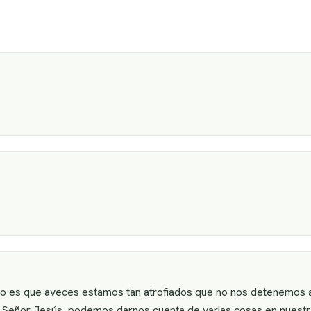
rto es que aveces estamos tan atrofiados que no nos detenemos 
el Señor Jesús, podemos darnos cuenta de varias cosas en nuestr