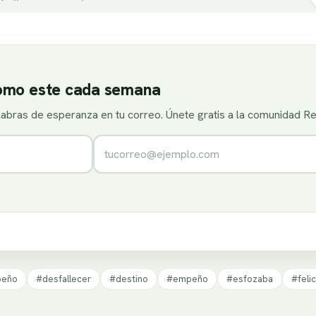
como este cada semana
alabras de esperanza en tu correo. Únete gratis a la comunidad R
Correo electrónico
peño
#desfallecer
#destino
#empeño
#esfozaba
#felic