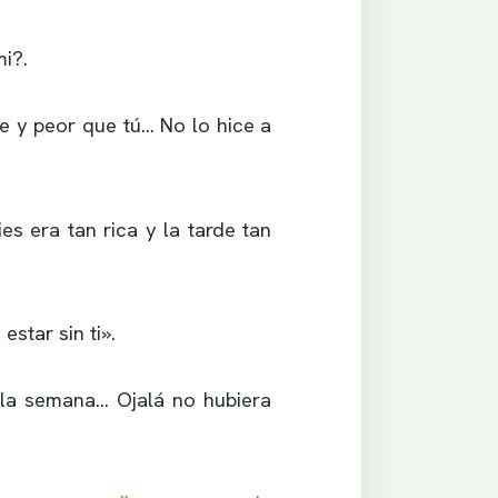
i?.
e y peor que tú… No lo hice a
s era tan rica y la tarde tan
star sin ti».
 la semana… Ojalá no hubiera