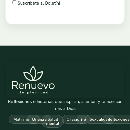
Suscríbete al Boletín!
Reflexiones e historias que inspiran, alientan y te acercan
más a Dios.
Matrimonio
Crianza
Salud
Oración
Fe
Sexualidad
Reflexiones
mental