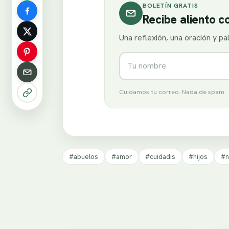
BOLETÍN GRATIS
Recibe aliento 
Una reflexión, una oración y p
Nombre
Cuidamos tu correo. Nada de spam.
#abuelos
#amor
#cuidadis
#hijos
#n