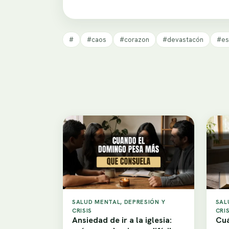
#
#caos
#corazon
#devastacón
#es
SALUD MENTAL, DEPRESIÓN Y
SAL
CRISIS
CRIS
Ansiedad de ir a la iglesia:
Cuá