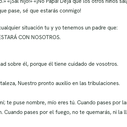
.» «¡Sal hijo!» «¡No Papá! Deja que los otros niños s
que pase, sé que estarás conmigo!
ualquier situación tu y yo tenemos un padre que:
 ESTARÁ CON NOSOTROS.
d sobre él, porque él tiene cuidado de vosotros.
aleza, Nuestro pronto auxilio en las tribulaciones.
í; te puse nombre, mío eres tú. Cuando pases por las
án. Cuando pases por el fuego, no te quemarás, ni la l