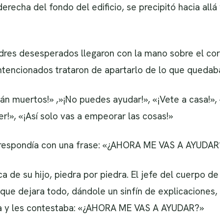
 derecha del fondo del edificio, se precipitó hacia al
res desesperados llegaron con la mano sobre el corazó
 intencionados trataron de apartarlo de lo que quedab
án muertos!» ,»¡No puedes ayudar!», «¡Vete a casa!», 
!», «¡Así solo vas a empeorar las cosas!»
e respondía con una frase: «¿AHORA ME VAS A AYUDAR
 de su hijo, piedra por piedra. El jefe del cuerpo de
 que dejara todo, dándole un sinfín de explicaciones
ba y les contestaba: «¿AHORA ME VAS A AYUDAR?»