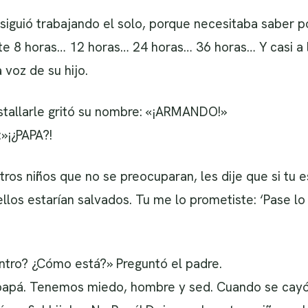
iguió trabajando el solo, porque necesitaba saber po
te 8 horas… 12 horas… 24 horas… 36 horas… Y casi a 
 voz de su hijo.
stallarle gritó su nombre: «¡ARMANDO!»
»¡¿PAPA?!
otros niños que no se preocuparan, les dije que si tu 
llos estarían salvados. Tu me lo prometiste: ‘Pase l
ntro? ¿Cómo está?» Preguntó el padre.
pá. Tenemos miedo, hombre y sed. Cuando se cayó el