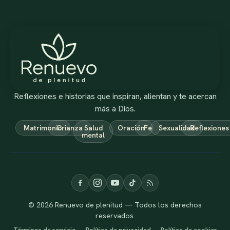
Reflexiones e historias que inspiran, alientan y te acercan
más a Dios.
Matrimonio
Crianza
Salud
Oración
Fe
Sexualidad
Reflexiones
mental
© 2026 Renuevo de plenitud — Todos los derechos
reservados.