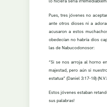
lo hiciera sería irremediable
Pues, tres jóvenes no aceptar
ante otros dioses ni a ador
acusaron a estos muchachos 
obedecían no habría dios cap
las de Nabucodonosor:
“Si se nos arroja al horno e
majestad, pero aún si nuest
estatua” (Daniel 3:17-18) (N.V.I
Estos jóvenes estaban retand
sus palabras!