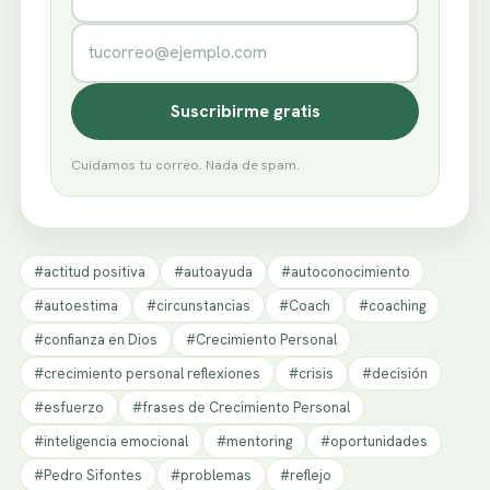
Correo electrónico
Suscribirme gratis
Cuidamos tu correo. Nada de spam.
#actitud positiva
#autoayuda
#autoconocimiento
#autoestima
#circunstancias
#Coach
#coaching
#confianza en Dios
#Crecimiento Personal
#crecimiento personal reflexiones
#crisis
#decisión
#esfuerzo
#frases de Crecimiento Personal
#inteligencia emocional
#mentoring
#oportunidades
#Pedro Sifontes
#problemas
#reflejo