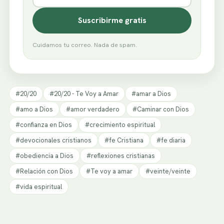
Suscribirme gratis
Cuidamos tu correo. Nada de spam.
#20/20
#20/20 - Te Voy a Amar
#amar a Dios
#amo a Dios
#amor verdadero
#Caminar con Dios
#confianza en Dios
#crecimiento espiritual
#devocionales cristianos
#fe Cristiana
#fe diaria
#obediencia a Dios
#reflexiones cristianas
#Relación con Dios
#Te voy a amar
#veinte/veinte
#vida espiritual