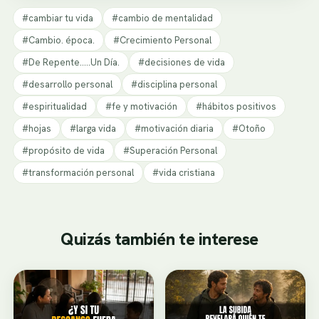
#cambiar tu vida
#cambio de mentalidad
#Cambio. época.
#Crecimiento Personal
#De Repente.....Un Día.
#decisiones de vida
#desarrollo personal
#disciplina personal
#espiritualidad
#fe y motivación
#hábitos positivos
#hojas
#larga vida
#motivación diaria
#Otoño
#propósito de vida
#Superación Personal
#transformación personal
#vida cristiana
Quizás también te interese