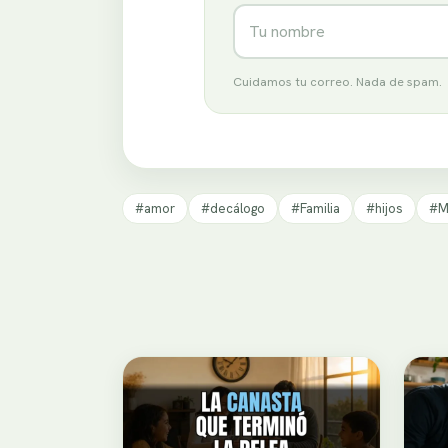
Nombre
Cuidamos tu correo. Nada de spam.
#amor
#decálogo
#Familia
#hijos
#M