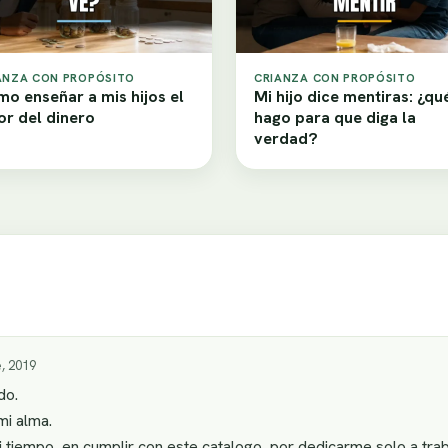
ANZA CON PROPÓSITO
CRIANZA CON PROPÓSITO
o enseñar a mis hijos el
Mi hijo dice mentiras: ¿qu
or del dinero
hago para que diga la
verdad?
, 2019
do.
mi alma.
 tiempo, en cumplir con este catalogo, por dedicarme solo a traba