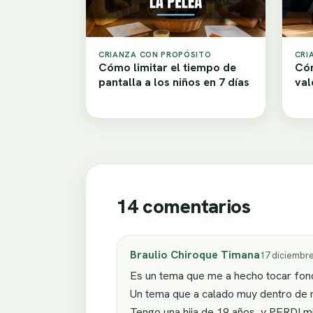
CRIANZA CON PROPÓSITO
CRI
Cómo limitar el tiempo de
Cóm
pantalla a los niños en 7 días
val
14 comentarios
Braulio Chiroque Timana
17 diciembre
Es un tema que me a hecho tocar fon
Un tema que a calado muy dentro de 
Tengo una hija de 19 años, y PERDI mi