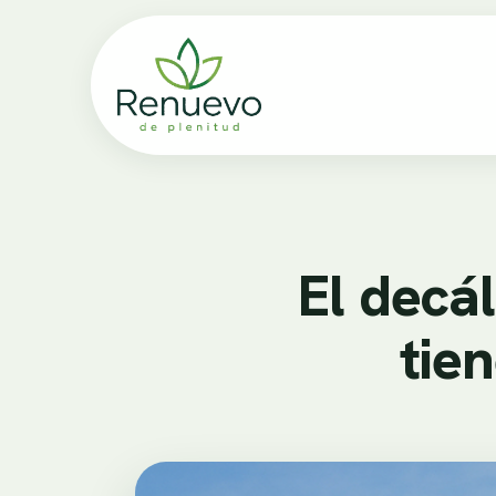
El decá
tie