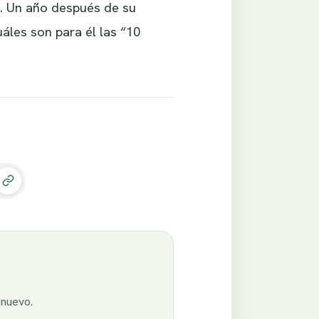
ó. Un año después de su
áles son para él las “10
enuevo.