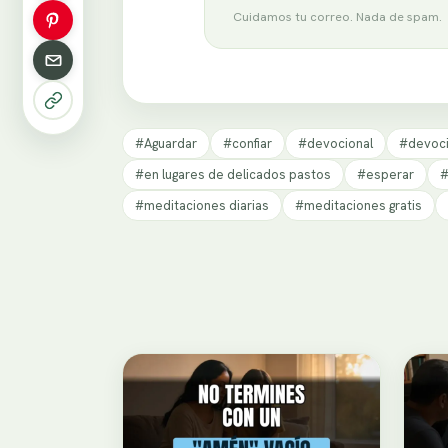
Cuidamos tu correo. Nada de spam.
#Aguardar
#confiar
#devocional
#devoci
#en lugares de delicados pastos
#esperar
#
#meditaciones diarias
#meditaciones gratis