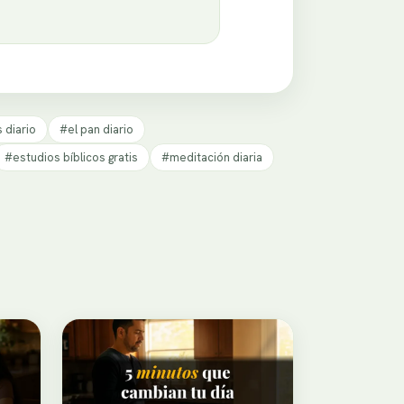
 diario
#el pan diario
#estudios bíblicos gratis
#meditación diaria