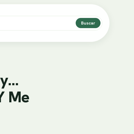
Buscar
oy…
Y Me