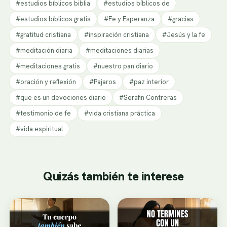
#estudios bíblicos biblia
#estudios bíblicos de
#estudios bíblicos gratis
#Fe y Esperanza
#gracias
#gratitud cristiana
#inspiración cristiana
#Jesús y la fe
#meditación diaria
#meditaciones diarias
#meditaciones gratis
#nuestro pan diario
#oración y reflexión
#Pajaros
#paz interior
#que es un devociones diario
#Serafin Contreras
#testimonio de fe
#vida cristiana práctica
#vida espiritual
Quizás también te interese