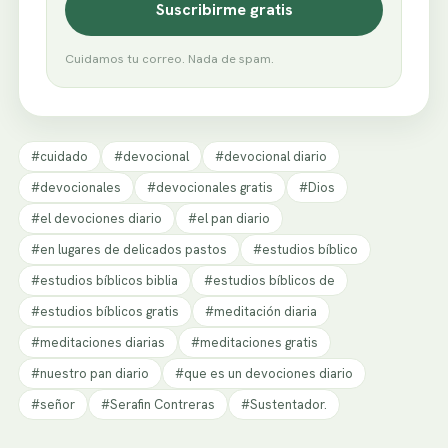
Suscribirme gratis
Cuidamos tu correo. Nada de spam.
#cuidado
#devocional
#devocional diario
#devocionales
#devocionales gratis
#Dios
#el devociones diario
#el pan diario
#en lugares de delicados pastos
#estudios bíblico
#estudios bíblicos biblia
#estudios bíblicos de
#estudios bíblicos gratis
#meditación diaria
#meditaciones diarias
#meditaciones gratis
#nuestro pan diario
#que es un devociones diario
#señor
#Serafin Contreras
#Sustentador.