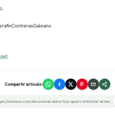
o.
erafinContrerasGaleano
.net
Compartir artículo:
https://renuevo.com/devocional-diario-hoy-quiero-enfrentar-al-tentador-con-tu-palabra.html