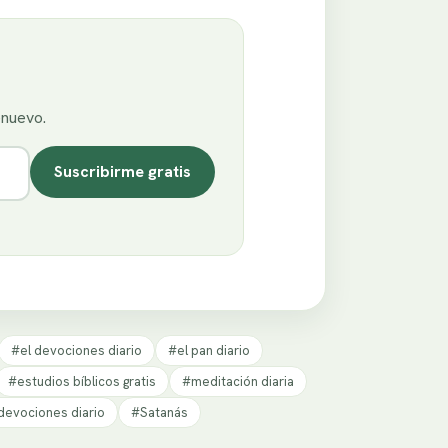
enuevo.
Suscribirme gratis
#el devociones diario
#el pan diario
#estudios bíblicos gratis
#meditación diaria
devociones diario
#Satanás