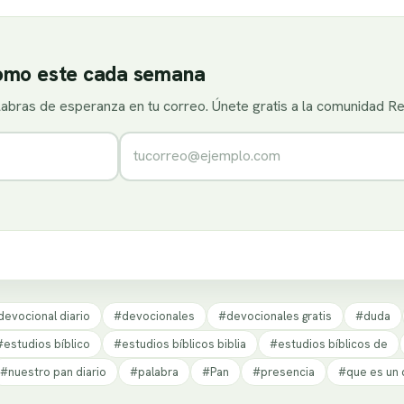
como este cada semana
alabras de esperanza en tu correo. Únete gratis a la comunidad R
Correo electrónico
devocional diario
#devocionales
#devocionales gratis
#duda
#estudios bíblico
#estudios bíblicos biblia
#estudios bíblicos de
#nuestro pan diario
#palabra
#Pan
#presencia
#que es un 