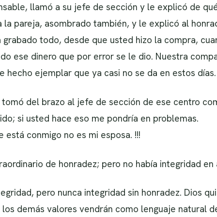
sable, llamó a su jefe de sección y le explicó de qué
 la pareja, asombrado también, y le explicó al honrad
a grabado todo, desde que usted hizo la compra, cua
do ese dinero que por error se le dio. Nuestra compa
e hecho ejemplar que ya casi no se da en estos días.
 tomó del brazo al jefe de sección de ese centro come
cido; si usted hace eso me pondría en problemas.
e está conmigo no es mi esposa. !!!
traordinario de honradez; pero no había integridad en
egridad, pero nunca integridad sin honradez. Dios qu
y los demás valores vendrán como lenguaje natural de