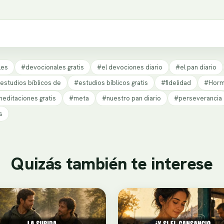
les
#devocionales gratis
#el devociones diario
#el pan diario
estudios bíblicos de
#estudios bíblicos gratis
#fidelidad
#Horm
editaciones gratis
#meta
#nuestro pan diario
#perseverancia
s
Quizás también te interese