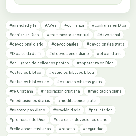
#ansiedad y fe
#AVes
#confianza
#confianza en Dios
#confiar en Dios
#crecimiento espiritual
#devocional
#devocional diario
#devocionales
#devocionales gratis
#Dios cuida de Ti
#el devociones diario
#el pan diario
#en lugares de delicados pastos
#esperanza en Dios
#estudios bíblico
#estudios bíblicos biblia
#estudios bíblicos de
#estudios bíblicos gratis
#fe Cristiana
#inspiración cristiana
#meditación diaria
#meditaciones diarias
#meditaciones gratis
#nuestro pan diario
#oración diaria
#paz interior
#promesas de Dios
#que es un devociones diario
#reflexiones cristianas
#reposo
#seguridad