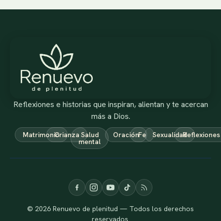
Reflexiones e historias que inspiran, alientan y te acercan
más a Dios.
Matrimonio
Crianza
Salud
Oración
Fe
Sexualidad
Reflexiones
mental
© 2026 Renuevo de plenitud — Todos los derechos
reservados.