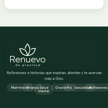
Reflexiones e historias que inspiran, alientan y te acercan
más a Dios.
Matrimonio
Crianza
Salud
Oración
Fe
Sexualidad
Reflexiones
mental