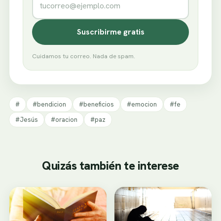
Suscribirme gratis
Cuidamos tu correo. Nada de spam.
#
#bendicion
#beneficios
#emocion
#fe
#Jesús
#oracion
#paz
Quizás también te interese