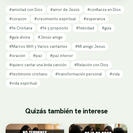
#amistad con Dios
#amor de Jesús
#confianza en Dios
#corazon
#crecimiento espiritual
#esperanza
#fe Cristiana
#fe y propósito
#felicidad
#guía
#guía divina
#Jesús amigo
#Marcos Witt y Varios cantantes
#Mi amigo Jesus
#oración
#paz
#paz interior
#quiero cantar una linda canción
#Relación con Dios
#testimonio cristiano
#transformación personal
#vida
#vida espiritual
Quizás también te interese