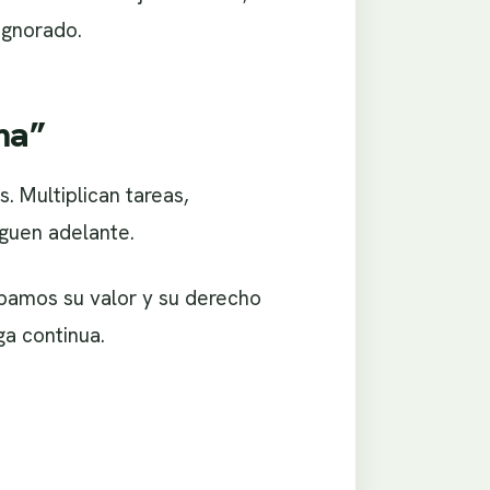
ignorado.
ma”
 Multiplican tareas,
iguen adelante.
bamos su valor y su derecho
ga continua.