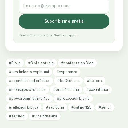
Correo electrónico
Suscribirme gratis
Cuidamos tu correo. Nada de spam.
#Biblia
#Biblia estudio
#confianza en Dios
#crecimiento espiritual
#esperanza
#espiritualidad práctica
#fe Cristiana
#historia
#mensajes cristianos
#oración diaria
#paz interior
#powerpoint salmo 125
#protección Divina
#reflexión bíblica
#sabiduría
#salmo 125
#señor
#sentido
#vida cristiana