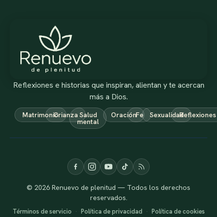
Reflexiones e historias que inspiran, alientan y te acercan
más a Dios.
Matrimonio
Crianza
Salud
Oración
Fe
Sexualidad
Reflexiones
mental
© 2026 Renuevo de plenitud — Todos los derechos
reservados.
Términos de servicio
·
Política de privacidad
·
Política de cookies