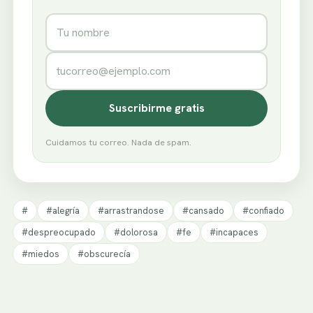
Nombre
Correo electrónico
Suscribirme gratis
Cuidamos tu correo. Nada de spam.
#
#alegría
#arrastrandose
#cansado
#confiado
#despreocupado
#dolorosa
#fe
#incapaces
#miedos
#obscurecía