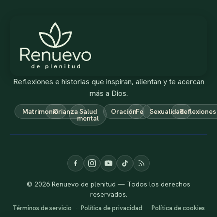
Reflexiones e historias que inspiran, alientan y te acercan
más a Dios.
Matrimonio
Crianza
Salud
Oración
Fe
Sexualidad
Reflexiones
mental
© 2026 Renuevo de plenitud — Todos los derechos
reservados.
Términos de servicio
·
Política de privacidad
·
Política de cookies