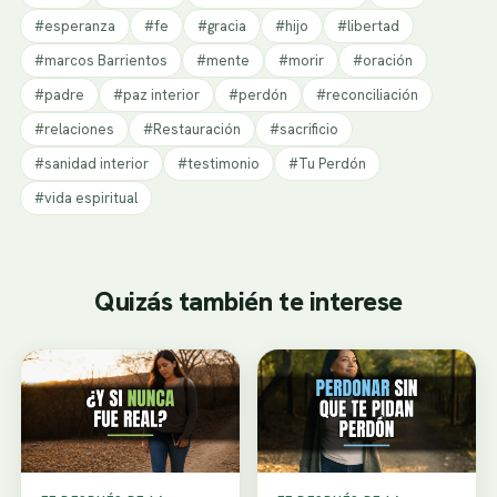
#esperanza
#fe
#gracia
#hijo
#libertad
#marcos Barrientos
#mente
#morir
#oración
#padre
#paz interior
#perdón
#reconciliación
#relaciones
#Restauración
#sacrificio
#sanidad interior
#testimonio
#Tu Perdón
#vida espiritual
Quizás también te interese