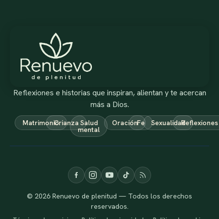
Reflexiones e historias que inspiran, alientan y te acercan
más a Dios.
Matrimonio
Crianza
Salud
Oración
Fe
Sexualidad
Reflexiones
mental
© 2026 Renuevo de plenitud — Todos los derechos
reservados.