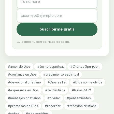
Correo electrónico
Suscribirme gratis
Cuidamos tu correo. Nada de spam.
#amor de Dios
#ánimo espiritual
#Charles Spurgeon
#confianza en Dios
#crecimiento espiritual
#devocional cristiano
#Dios es fiel
#Dios no me olvida
#esperanza en Dios
#fe Cristiana
#Isaías 44 21
#mensajes cristianos
#olvidar
#pensamientos
#promesas de Dios
#recordar
#reflexión cristiana
#señor
#vida espiritual