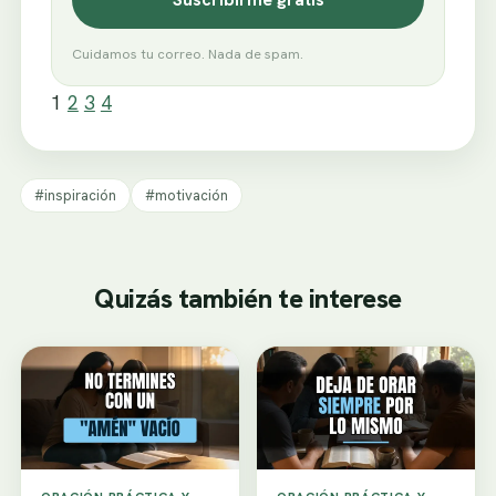
Cuidamos tu correo. Nada de spam.
1
2
3
4
#inspiración
#motivación
Quizás también te interese