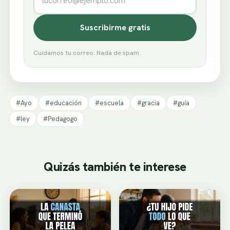
Suscribirme gratis
Cuidamos tu correo. Nada de spam.
#Ayo
#educación
#escuela
#gracia
#guía
#ley
#Pedagogo
Quizás también te interese