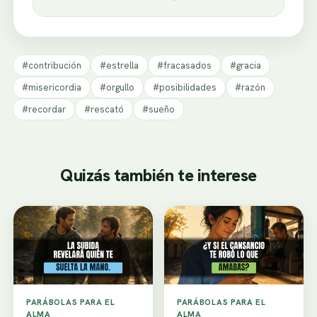
#contribución
#estrella
#fracasados
#gracia
#misericordia
#orgullo
#posibilidades
#razón
#recordar
#rescató
#sueño
Quizás también te interese
PARÁBOLAS PARA EL
PARÁBOLAS PARA EL
ALMA
ALMA