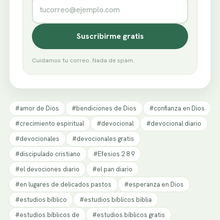
Correo electrónico
Suscribirme gratis
Cuidamos tu correo. Nada de spam.
#amor de Dios
#bendiciones de Dios
#confianza en Dios
#crecimiento espiritual
#devocional
#devocional diario
#devocionales
#devocionales gratis
#discipulado cristiano
#Efesios 2 8 9
#el devociones diario
#el pan diario
#en lugares de delicados pastos
#esperanza en Dios
#estudios bíblico
#estudios bíblicos biblia
#estudios bíblicos de
#estudios bíblicos gratis